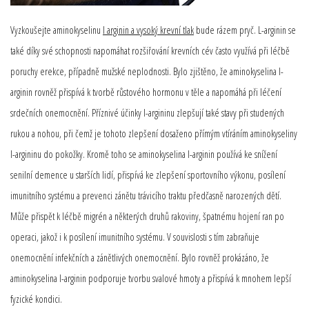
Vyzkoušejte aminokyselinu
l arginin a vysoký krevní tlak
bude rázem pryč. L-arginin se
také díky své schopnosti napomáhat rozšiřování krevních cév často využívá při léčbě
poruchy erekce, případně mužské neplodnosti. Bylo zjištěno, že aminokyselina l-
arginin rovněž přispívá k tvorbě růstového hormonu v těle a napomáhá při léčení
srdečních onemocnění. Příznivé účinky l-argininu zlepšují také stavy při studených
rukou a nohou, při čemž je tohoto zlepšení dosaženo přímým vtíráním aminokyseliny
l-argininu do pokožky. Kromě toho se aminokyselina l-arginin používá ke snížení
senilní demence u starších lidí, přispívá ke zlepšení sportovního výkonu, posílení
imunitního systému a prevenci zánětu trávicího traktu předčasně narozených dětí.
Může přispět k léčbě migrén a některých druhů rakoviny, špatnému hojení ran po
operaci, jakož i k posílení imunitního systému. V souvislosti s tím zabraňuje
onemocnění infekčních a zánětlivých onemocnění. Bylo rovněž prokázáno, že
aminokyselina l-arginin podporuje tvorbu svalové hmoty a přispívá k mnohem lepší
fyzické kondici.