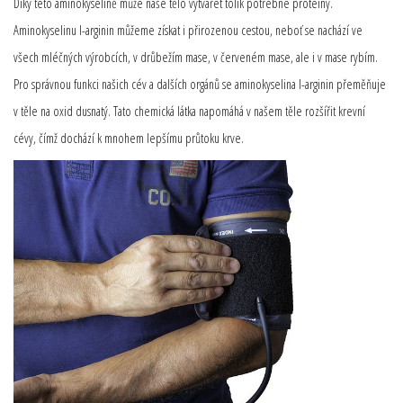
Díky této aminokyselině může naše tělo vytvářet tolik potřebné proteiny.
Aminokyselinu l-arginin můžeme získat i přirozenou cestou, neboť se nachází ve
všech mléčných výrobcích, v drůbežím mase, v červeném mase, ale i v mase rybím.
Pro správnou funkci našich cév a dalších orgánů se aminokyselina l-arginin přeměňuje
v těle na oxid dusnatý. Tato chemická látka napomáhá v našem těle rozšířit krevní
cévy, čímž dochází k mnohem lepšímu průtoku krve.