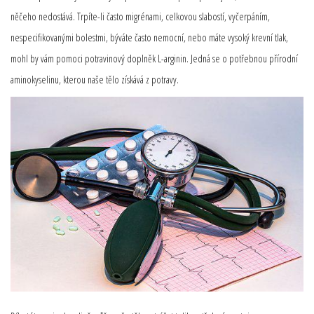
něčeho nedostává. Trpíte-li často migrénami, celkovou slabostí, vyčerpáním,
nespecifikovanými bolestmi, býváte často nemocní, nebo máte vysoký krevní tlak,
mohl by vám pomoci potravinový doplněk L-arginin. Jedná se o potřebnou přírodní
aminokyselinu, kterou naše tělo získává z potravy.