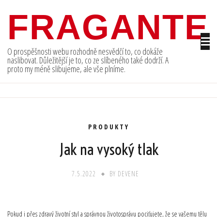
Skip
FRAGANTE
to
content
O prospěšnosti webu rozhodně nesvědčí to, co dokáže
naslibovat. Důležitější je to, co ze slíbeného také dodrží. A
proto my méně slibujeme, ale vše plníme.
PRODUKTY
Jak na vysoký tlak
7.5.2022
BY
DEVENE
Pokud i přes zdravý životní styl a správnou životosprávu pociťujete, že se vašemu tělu