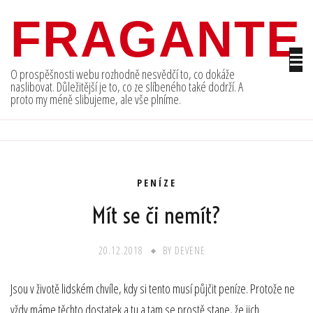
Skip
FRAGANTE
to
content
O prospěšnosti webu rozhodně nesvědčí to, co dokáže
naslibovat. Důležitější je to, co ze slíbeného také dodrží. A
proto my méně slibujeme, ale vše plníme.
PENÍZE
Mít se či nemít?
20.12.2018
BY
DEVENE
Jsou v životě lidském chvíle, kdy si tento musí půjčit peníze. Protože ne
vždy máme těchto dostatek a tu a tam se prostě stane, že jich