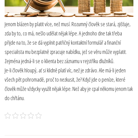
Jenom blázen by platit více, než musí. Rozumný člověk se stará, zjišťuje,
zda by to, co má, nešlo udělat nějak lépe. A jednoho dne tak třeba
přijde na to, že se dá vyplnit patřičný kontaktní formulář a finanční
specialista mu bezplatně zpracuje nabídku, jež se věru může vyplatit.
Zejména jedná-li se o klienta bez záznamu v rejstříku dlužníků.
Je-li člověk hloupý, ať si klidně platí víc, než je zdrávo. Ale má-li jeden
všech pět pohromadě, proč to nezkusit, že? Když jde o peníze, které
člověk může vždycky využít nějak lépe. Než aby je cpal někomu jenom tak
do chřtánu.