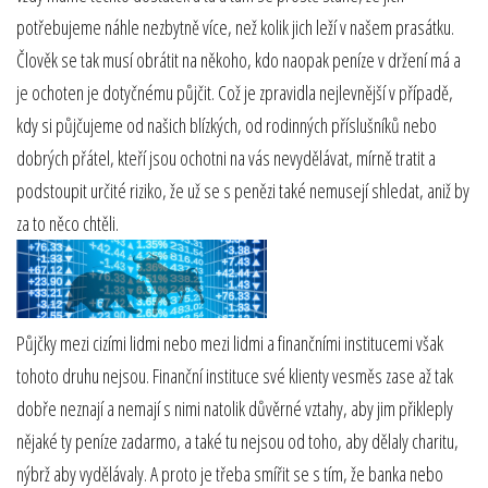
potřebujeme náhle nezbytně více, než kolik jich leží v našem prasátku.
Člověk se tak musí obrátit na někoho, kdo naopak peníze v držení má a
je ochoten je dotyčnému půjčit. Což je zpravidla nejlevnější v případě,
kdy si půjčujeme od našich blízkých, od rodinných příslušníků nebo
dobrých přátel, kteří jsou ochotni na vás nevydělávat, mírně tratit a
podstoupit určité riziko, že už se s penězi také nemusejí shledat, aniž by
za to něco chtěli.
Půjčky mezi cizími lidmi nebo mezi lidmi a finančními institucemi však
tohoto druhu nejsou. Finanční instituce své klienty vesměs zase až tak
dobře neznají a nemají s nimi natolik důvěrné vztahy, aby jim přikleply
nějaké ty peníze zadarmo, a také tu nejsou od toho, aby dělaly charitu,
nýbrž aby vydělávaly. A proto je třeba smířit se s tím, že banka nebo