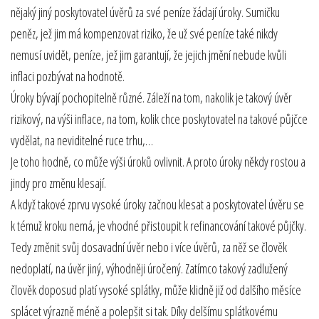
nějaký jiný poskytovatel úvěrů za své peníze žádají úroky. Sumičku
peněz, jež jim má kompenzovat riziko, že už své peníze také nikdy
nemusí uvidět, peníze, jež jim garantují, že jejich jmění nebude kvůli
inflaci pozbývat na hodnotě.
Úroky bývají pochopitelně různé. Záleží na tom, nakolik je takový úvěr
rizikový, na výši inflace, na tom, kolik chce poskytovatel na takové půjčce
vydělat, na neviditelné ruce trhu,…
Je toho hodně, co může výši úroků ovlivnit. A proto úroky někdy rostou a
jindy pro změnu klesají.
A když takové zprvu vysoké úroky začnou klesat a poskytovatel úvěru se
k témuž kroku nemá, je vhodné přistoupit k refinancování takové půjčky.
Tedy změnit svůj dosavadní úvěr nebo i více úvěrů, za něž se člověk
nedoplatí, na úvěr jiný, výhodněji úročený. Zatímco takový zadlužený
člověk doposud platí vysoké splátky, může klidně již od dalšího měsíce
splácet výrazně méně a polepšit si tak. Díky delšímu splátkovému