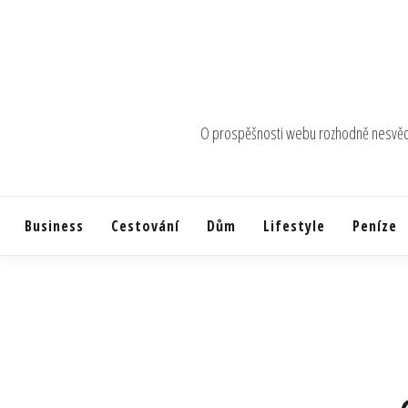
Skip
to
content
O prospěšnosti webu rozhodně nesvědčí 
Business
Cestování
Dům
Lifestyle
Peníze