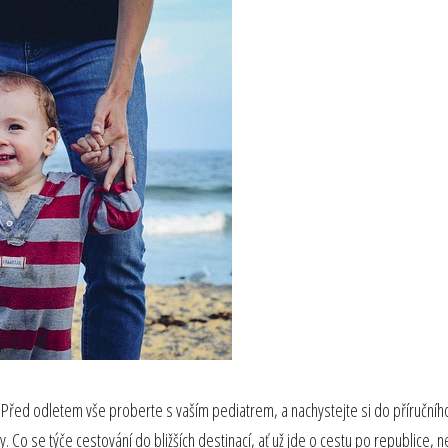
m. Před odletem vše proberte s vaším pediatrem, a nachystejte si do příruční
. Co se týče cestování do bližších destinací, ať už jde o cestu po republice,