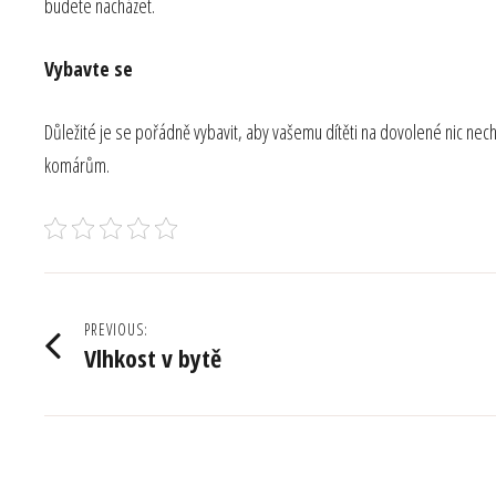
budete nacházet.
Vybavte se
Důležité je se pořádně vybavit, aby vašemu dítěti na dovolené nic nec
komárům.
Navigace
PREVIOUS:
Vlhkost v bytě
pro
příspěvek