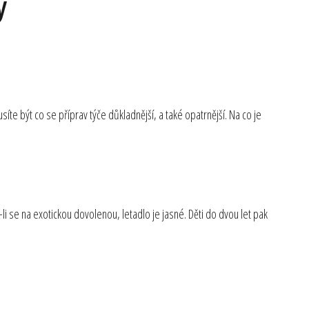
y
te být co se příprav týče důkladnější, a také opatrnější. Na co je
i se na exotickou dovolenou, letadlo je jasné. Děti do dvou let pak