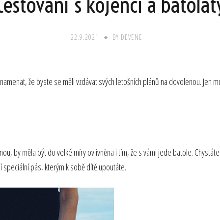
Cestování s kojenci a batolat
22.9.2021
BY
DEVENE
amenat, že byste se měli vzdávat svých letošních plánů na dovolenou. Jen musí
 by měla být do velké míry ovlivněna i tím, že s vámi jede batole. Chystáte-l
í speciální pás, kterým k sobě dítě upoutáte.