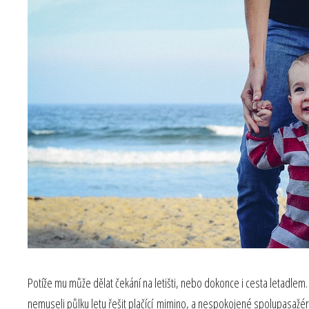
Potíže mu může dělat čekání na letišti, nebo dokonce i cesta letadle
nemuseli půlku letu řešit plačící mimino, a nespokojené spolupasažéry