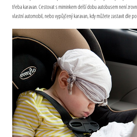
třeba karavan. Cestovat s miminkem delší dobu autobusem není zrovna 
vlastní automobil, nebo vypůjčený karavan, kdy můžete zastavit dle po