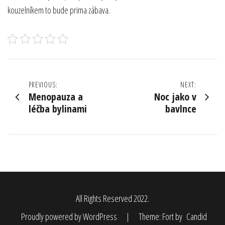
kouzelníkem to bude prima zábava.
Navigace
PREVIOUS:
NEXT:
Menopauza a
Noc jako v
pro
léčba bylinami
bavlnce
příspěvek
All Rights Reserved 2022.
Proudly powered by WordPress
|
Theme: Fort by
Candid