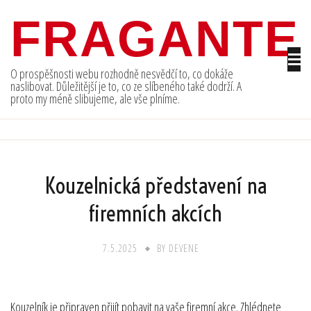
Skip
FRAGANTE
to
content
O prospěšnosti webu rozhodně nesvědčí to, co dokáže
naslibovat. Důležitější je to, co ze slíbeného také dodrží. A
proto my méně slibujeme, ale vše plníme.
Kouzelnická představení na
firemních akcích
7.5.2025
BY
DEVENE
Kouzelník
je připraven přijít pobavit na vaše firemní akce. Zhlédnete