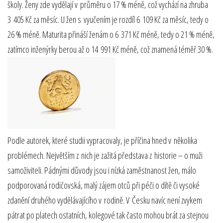
školy. Ženy zde vydělají v průměru o 17 % méně, což vychází na zhruba
3 405 Kč za měsíc. U žen s vyučením je rozdíl 6 109 Kč za měsíc, tedy o
26 % méně. Maturita přináší ženám o 6 371 Kč méně, tedy o 21 % méně,
zatímco inženýrky berou až o 14 991 Kč méně, což znamená téměř 30 %.
Podle autorek, které studii vypracovaly, je příčina hned v několika
problémech. Největším z nich je zažitá představa z historie – o muži
samoživiteli. Pádnými důvody jsou i nízká zaměstnanost žen, málo
podporovaná rodičovská, malý zájem otců při péči o dítě či vysoké
zdanění druhého vydělávajícího v rodině. V Česku navíc není zvykem
pátrat po platech ostatních, kolegové tak často mohou brát za stejnou