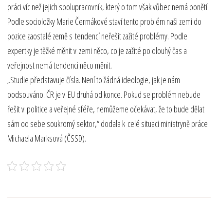
práci víc než jejich spolupracovník, který o tom však vůbec nemá ponětí.
Podle socioložky Marie Čermákové staví tento problém naši zemi do
pozice zaostalé země s tendencí neřešit zažité problémy. Podle
expertky je těžké měnit v zemi něco, co je zažité po dlouhý čas a
veřejnost nemá tendenci něco měnit.
„Studie představuje čísla. Není to žádná ideologie, jak je nám
podsouváno. ČR je v EU druhá od konce. Pokud se problém nebude
řešit v politice a veřejné sféře, nemůžeme očekávat, že to bude dělat
sám od sebe soukromý sektor,“ dodala k celé situaci ministryně práce
Michaela Marksová (ČSSD).