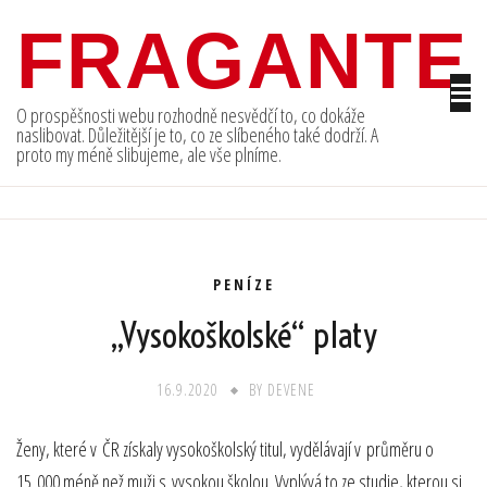
Skip
FRAGANTE
to
content
O prospěšnosti webu rozhodně nesvědčí to, co dokáže
naslibovat. Důležitější je to, co ze slíbeného také dodrží. A
proto my méně slibujeme, ale vše plníme.
PENÍZE
„Vysokoškolské“ platy
16.9.2020
BY
DEVENE
Ženy, které v ČR získaly vysokoškolský titul, vydělávají v průměru o
15 000 méně než muži s vysokou školou. Vyplývá to ze studie, kterou si