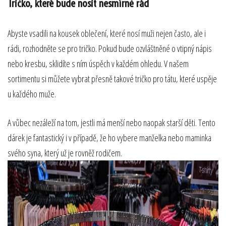
Tričko, které bude nosit nesmírně rád
Abyste vsadili na kousek oblečení, které nosí muži nejen často, ale i
rádi, rozhodněte se pro tričko. Pokud bude ozvláštněné o vtipný nápis
nebo kresbu, sklidíte s ním úspěch v každém ohledu. V našem
sortimentu si můžete vybrat přesně takové
tričko pro tátu
, které uspěje
u každého muže.
A vůbec nezáleží na tom, jestli má menší nebo naopak starší děti. Tento
dárek je fantastický i v případě, že ho vybere manželka nebo maminka
svého syna, který už je rovněž rodičem.