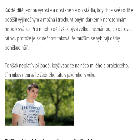
Každé dítě jednou vyroste a dostane se do stádia, kdy chce své rodiče
potěšit výjimečným a možná i trochu vtipným dárkem k narozeninám
nebo k svátku. Pro mnoho dětí však bývá velkou neznámou, co darovat
tátovi, protože je skutečnost taková, že mužům se vybírají dárky
poněkud hůř.
To však neplatí v případě, když vsadíte na něco milého a praktického,
čím nikdy neurazíte žádného tátu v jakémkoliv věku.