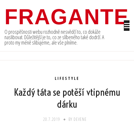
Skip
FRAGANTE
to
content
O prospěšnosti webu rozhodně nesvědčí to, co dokáže
naslibovat. Důležitější je to, co ze slíbeného také dodrží. A
proto my méně slibujeme, ale vše plníme.
LIFESTYLE
Každý táta se potěší vtipnému
dárku
20.7.2019
BY
DEVENE