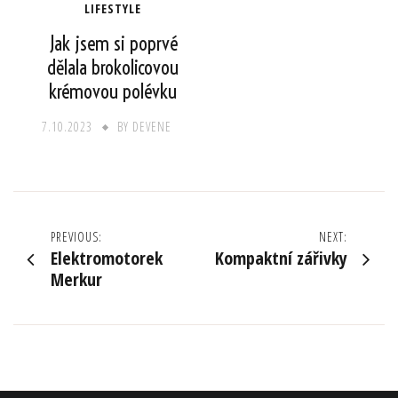
LIFESTYLE
Jak jsem si poprvé
dělala brokolicovou
krémovou polévku
7.10.2023
BY
DEVENE
Navigace
PREVIOUS:
NEXT:
Elektromotorek
Kompaktní zářivky
pro
Merkur
příspěvek