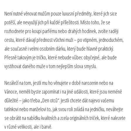
Není nutné věnovat mužům pouze luxusní předměty, které jich sice
potěší, ale nevyužijí jich při každé příležitosti. Místo toho, že se
rozhodnete pro koupi parfému nebo drahých hodinek, zvolte raději
cestu, které dávají přednost všichni muži – po vtipném, jednoduchém,
ale současně i velmi osobním dárku, který bude hlavně praktický.
Přesně takovým je tričko, které nebude vůbec obyčejné, ale bude
vystihovat daného muže v tom nejlepším slova smyslu.
Nezáleží na tom, jestli mu ho věnujete v době narozenin nebo na
Vánoce, neměli byste zapomínat i na jiné události, které jsou neméně
důležité – jako třeba „Den otců“. Jestli chcete dát najevo vašemu
tatínkovi nebo manželovi to, jak svou roli zvládá na jedničku, neváhejte
se obrátit na nabídku kvalitních a zcela originálních triček, které nalezete
v různé velikosti, ale i barvě.