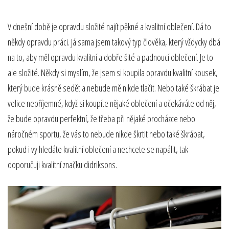
V dnešní době je opravdu složité najít pěkné a kvalitní oblečení. Dá to
někdy opravdu práci. Já sama jsem takový typ člověka, který vždycky dbá
na to, aby měl opravdu kvalitní a dobře šité a padnoucí oblečení. Je to
ale složité. Někdy si myslím, že jsem si koupila opravdu kvalitní kousek,
který bude krásně sedět a nebude mě nikde tlačit. Nebo také škrábat je
velice nepříjemné, když si koupíte nějaké oblečení a očekáváte od něj,
že bude opravdu perfektní, že třeba při nějaké procházce nebo
náročném sportu, že vás to nebude nikde škrtit nebo také škrábat,
pokud i vy hledáte kvalitní oblečení a nechcete se napálit, tak
doporučuji kvalitní značku didriksons.