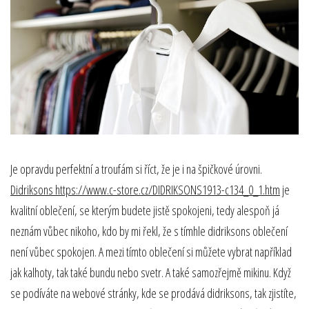
Je opravdu perfektní a troufám si říct, že je i na špičkové úrovni.
Didriksons https://www.c-store.cz/DIDRIKSONS1913-c134_0_1.htm
je
kvalitní oblečení, se kterým budete jistě spokojeni, tedy alespoň já
neznám vůbec nikoho, kdo by mi řekl, že s tímhle didriksons oblečení
není vůbec spokojen. A mezi tímto oblečení si můžete vybrat například
jak kalhoty, tak také bundu nebo svetr. A také samozřejmě mikinu. Když
se podíváte na webové stránky, kde se prodává didriksons, tak zjistíte,