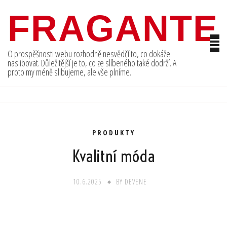
Skip
FRAGANTE
to
content
O prospěšnosti webu rozhodně nesvědčí to, co dokáže
naslibovat. Důležitější je to, co ze slíbeného také dodrží. A
proto my méně slibujeme, ale vše plníme.
PRODUKTY
Kvalitní móda
10.6.2025
BY
DEVENE