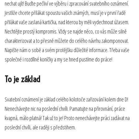
nechat ujít! Buďte pečliví ve výběru i zpracování
svatebního oznámení
.
Jestliže chcete přilákat spoustu vašich známých, musí je v první řadě
přilákat vaše zaslaná kartička, nad kterou by měli vydechnout úžasem.
Nechtějte prostý kompromis. Vždy se najde něco, co vás může silně
charakterizovat a to přesně můžete do celého návrhu zakomponovat.
Napište nám o sobě a svém protějšku důležité informace. Třeba vaše
společné i rozdílné koníčky a my se hned pustíme do práce!
To je základ
Svatební oznámení je základ celého kolotoče zařizování kolem dne D!
Nenechávejte nic na poslední chvíli. Pamatujte na přirovnání, práce
kvapná, málo platná! Tak už to je! Proto nenechávejte práci zadávat na
poslední chvíli, ale raději s předstihem.