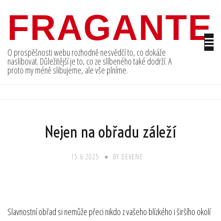
Skip
FRAGANTE
to
content
O prospěšnosti webu rozhodně nesvědčí to, co dokáže
naslibovat. Důležitější je to, co ze slíbeného také dodrží. A
proto my méně slibujeme, ale vše plníme.
Nejen na obřadu záleží
15.6.2025
BY
DEVENE
Slavnostní obřad si nemůže přeci nikdo z vašeho blízkého i širšího okolí