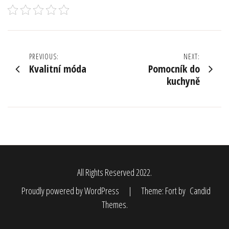
Navigace
PREVIOUS:
NEXT:
Kvalitní móda
Pomocník do
pro
kuchyně
příspěvek
All Rights Reserved 2022.
Proudly powered by WordPress
|
Theme: Fort by
Candid
Themes
.