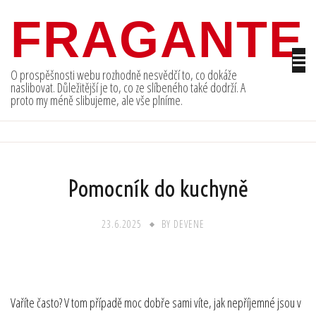
Skip
FRAGANTE
to
content
O prospěšnosti webu rozhodně nesvědčí to, co dokáže
naslibovat. Důležitější je to, co ze slíbeného také dodrží. A
proto my méně slibujeme, ale vše plníme.
Pomocník do kuchyně
23.6.2025
BY
DEVENE
Vaříte často? V tom případě moc dobře sami víte, jak nepříjemné jsou v