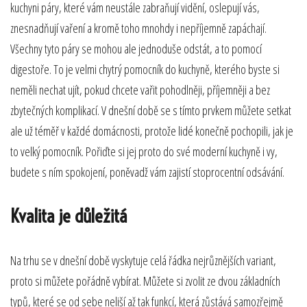
kuchyni páry, které vám neustále zabraňují vidění, oslepují vás,
znesnadňují vaření a kromě toho mnohdy i nepříjemně zapáchají.
Všechny tyto páry se mohou ale jednoduše odstát, a to pomocí
digestoře
. To je velmi chytrý pomocník do kuchyně, kterého byste si
neměli nechat ujít, pokud chcete vařit pohodlněji, příjemněji a bez
zbytečných komplikací. V dnešní době se s tímto prvkem můžete setkat
ale už téměř v každé domácnosti, protože lidé konečně pochopili, jak je
to velký pomocník. Pořiďte si jej proto do své moderní kuchyně i vy,
budete s ním spokojení, poněvadž vám zajistí stoprocentní odsávání.
Kvalita je důležitá
Na trhu se v dnešní době vyskytuje celá řádka nejrůznějších variant,
proto si můžete pořádně vybírat. Můžete si zvolit ze dvou základních
typů, které se od sebe neliší až tak funkcí, která zůstává samozřejmě