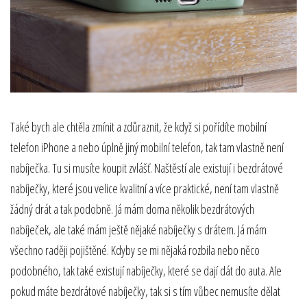
Také bych ale chtěla zmínit a zdůraznit, že když si pořídíte mobilní
telefon iPhone a nebo úplně jiný mobilní telefon, tak tam vlastně není
nabíječka. Tu si musíte koupit zvlášť. Naštěstí ale existují i bezdrátové
nabíječky, které jsou velice kvalitní a více praktické, není tam vlastně
žádný drát a tak podobně. Já mám doma několik bezdrátových
nabíječek, ale také mám ještě nějaké nabíječky s drátem. Já mám
všechno raději pojištěné. Kdyby se mi nějaká rozbila nebo něco
podobného, tak také existují nabíječky, které se dají dát do auta. Ale
pokud máte bezdrátové nabíječky, tak si s tím vůbec nemusíte dělat