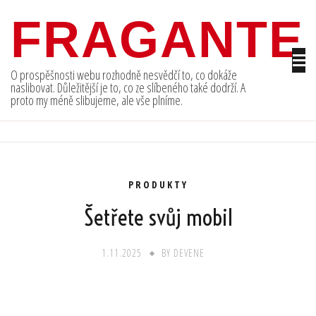
Skip
FRAGANTE
to
content
O prospěšnosti webu rozhodně nesvědčí to, co dokáže
naslibovat. Důležitější je to, co ze slíbeného také dodrží. A
proto my méně slibujeme, ale vše plníme.
PRODUKTY
Šetřete svůj mobil
1.11.2025
BY
DEVENE